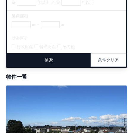
築
年以上 ／ 築
年以下
延床面積
㎡ ~
㎡
財産区分
行政財産
普通財産
その他
条件クリア
物件一覧