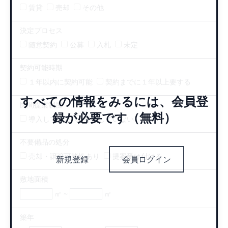
賃貸
売却
その他
決定プロセス
随意契約
公募
入札
未定
契約可能時期
１年以内に契約可能
契約までに１年以上要する
すべての情報をみるには、会員登
民間提案制度
録が必要です（無料）
導入している
導入していない
不要備品の処分
売却・譲渡可能性あり
提案受け付ける
新規登録
会員ログイン
敷地面積
㎡ ~
㎡
築年