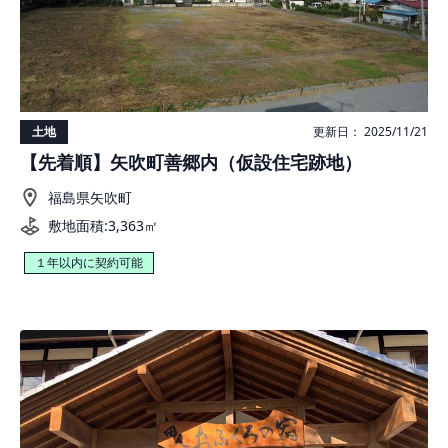
土地
更新日： 2025/11/21
【先着順】矢吹町善郷内（仮設住宅跡地）
福島県矢吹町
敷地面積:3,363㎡
１年以内に契約可能