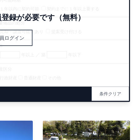
１年以内に契約可能
契約までに１年以上要する
員登録が必要です（無料）
要備品の処分
売却・譲渡可能性あり
提案受け付ける
員ログイン
年
年以上 ／ 築
年以下
産区分
行政財産
普通財産
その他
条件クリア