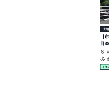
土地
【市
目3
１年