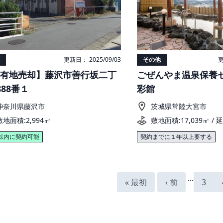
更新日： 2025/09/03
その他
更
有地売却】藤沢市善行坂二丁
ごぜんやま温泉保養
888番１
彩館
神奈川県藤沢市
茨城県常陸大宮市
敷地面積:2,994㎡
敷地面積:17,039㎡ / 
以内に契約可能
契約までに１年以上要する
...
« 最初
‹ 前
3