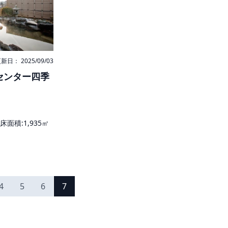
新日： 2025/09/03
センター四季
延床面積:1,935㎡
4
5
6
7