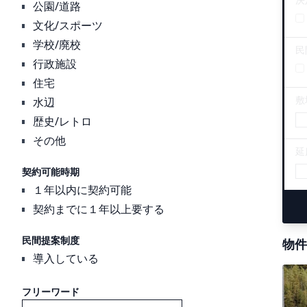
公園/道路
文化/スポーツ
学校/廃校
民
行政施設
住宅
敷
水辺
歴史/レトロ
その他
延
契約可能時期
１年以内に契約可能
契約までに１年以上要する
民間提案制度
物件
導入している
フリーワード