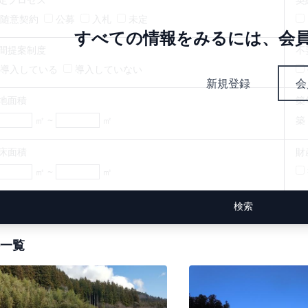
随意契約
公募
入札
未定
すべての情報をみるには、会
間提案制度
不
導入している
導入していない
新規登録
会
地面積
築
㎡ ~
㎡
築
床面積
財
㎡ ~
㎡
一覧