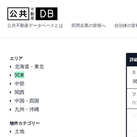
公共不動産データベースとは
民間企業の皆様へ
自治体の皆
エリア
詳
北海道・東北
エ
関東
中部
関西
フ
中国・四国
九州・沖縄
お
物件カテゴリー
土地
決