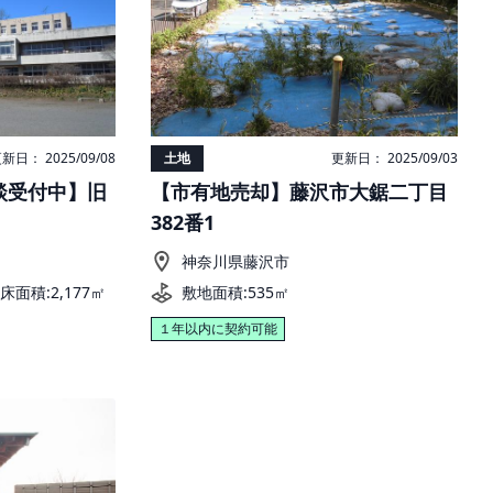
新日： 2025/09/08
土地
更新日： 2025/09/03
談受付中】旧
【市有地売却】藤沢市大鋸二丁目
382番1
神奈川県藤沢市
延床面積:2,177㎡
敷地面積:535㎡
１年以内に契約可能