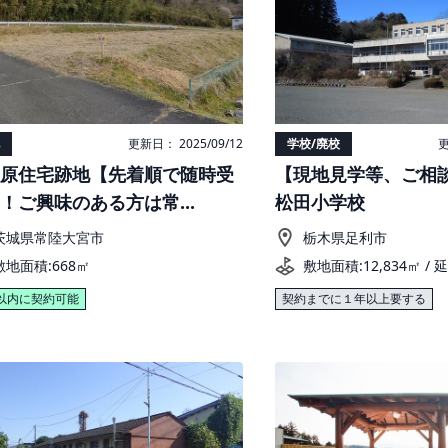
更新日： 2025/09/12
学校/廃校
更
原住宅跡地【先着順で随時受
【現地見学等、ご相
！ご興味のある方は常...
松田小学校
茨城県常陸大宮市
栃木県足利市
敷地面積:668㎡
敷地面積:12,834㎡ / 
以内に契約可能
契約までに１年以上要する