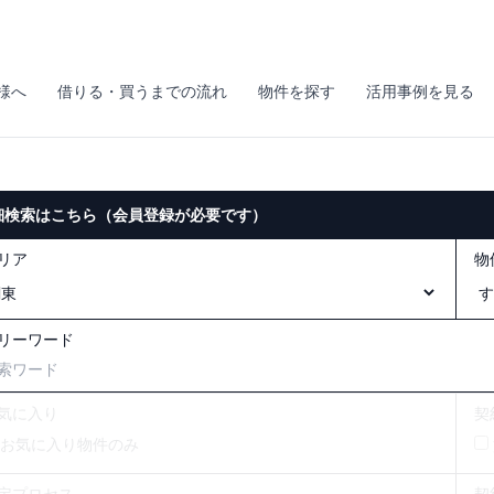
様へ
借りる・買うまでの流れ
物件を探す
活用事例を見る
細検索はこちら（会員登録が必要です）
リア
物
リーワード
気に入り
契
お気に入り物件のみ
定プロセス
契