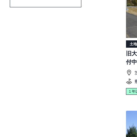
土地
旧大
付中
１年