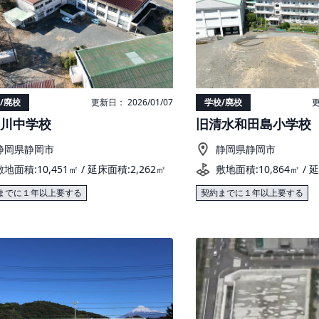
/廃校
更新日： 2026/01/07
学校/廃校
更
川中学校
旧清水和田島小学校
静岡県静岡市
静岡県静岡市
敷地面積:10,451㎡ / 延床面積:2,262㎡
敷地面積:10,864㎡ / 
までに１年以上要する
契約までに１年以上要する