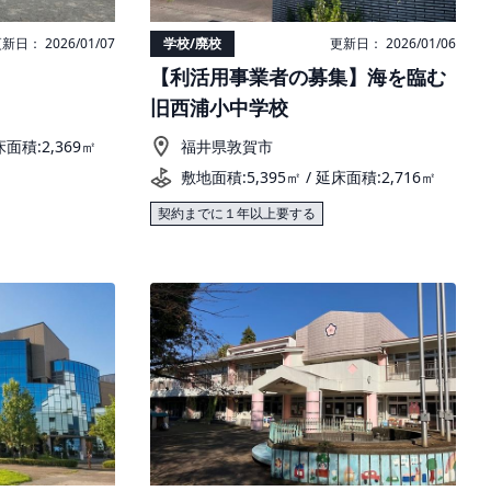
新日： 2026/01/07
学校/廃校
更新日： 2026/01/06
【利活用事業者の募集】海を臨む
旧西浦小中学校
床面積:2,369㎡
福井県敦賀市
敷地面積:5,395㎡ / 延床面積:2,716㎡
契約までに１年以上要する