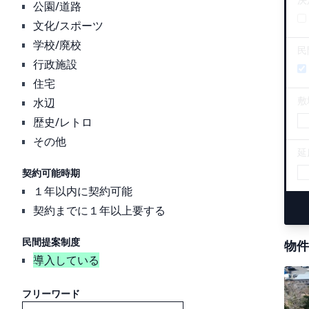
公園/道路
文化/スポーツ
学校/廃校
民
行政施設
住宅
敷
水辺
歴史/レトロ
その他
延
契約可能時期
１年以内に契約可能
契約までに１年以上要する
民間提案制度
物件
導入している
フリーワード