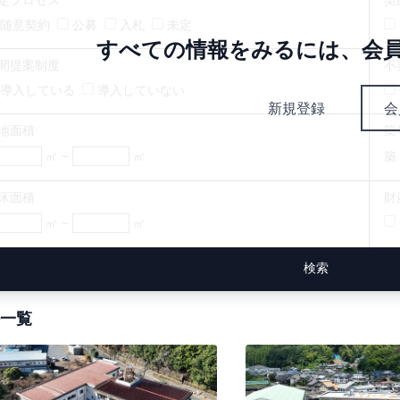
随意契約
公募
入札
未定
すべての情報をみるには、会
間提案制度
不
導入している
導入していない
新規登録
会
地面積
築
㎡ ~
㎡
築
床面積
財
㎡ ~
㎡
一覧