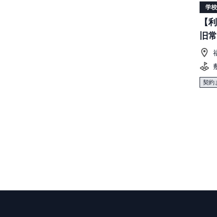
学校
【利
旧常
契約