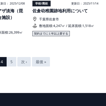
新日： 2025/12/08
学校/廃校
更新日： 2025/11/14
アザ淡海（琵
佐倉幼稚園跡地利用について
合施設）
千葉県佐倉市
敷地面積:4,247㎡ / 延床面積:1,518㎡
床面積:26,399㎡
契約までに１年以上要する
4
5
次 ›
最後 »