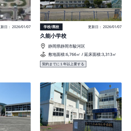
新日： 2026/01/07
学校/廃校
更新日： 2026/01/07
久能小学校
静岡県静岡市駿河区
敷地面積:6,766㎡ / 延床面積:3,313㎡
契約までに１年以上要する