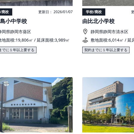
/廃校
更新日： 2026/01/07
学校/廃校
更
島小中学校
由比北小学校
静岡県静岡市葵区
静岡県静岡市清水区
敷地面積:19,806㎡ / 延床面積:3,989㎡
敷地面積:6,014㎡ / 延
までに１年以上要する
契約までに１年以上要する