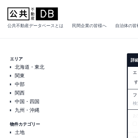
公共不動産データベースとは
民間企業の皆様へ
自治体の皆
エリア
詳
北海道・東北
エ
関東
中部
関西
フ
中国・四国
九州・沖縄
お
物件カテゴリー
土地
決