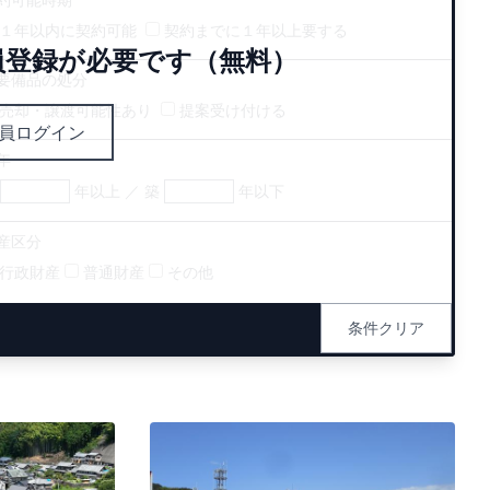
１年以内に契約可能
契約までに１年以上要する
員登録が必要です（無料）
要備品の処分
売却・譲渡可能性あり
提案受け付ける
員ログイン
年
年以上 ／ 築
年以下
産区分
行政財産
普通財産
その他
条件クリア