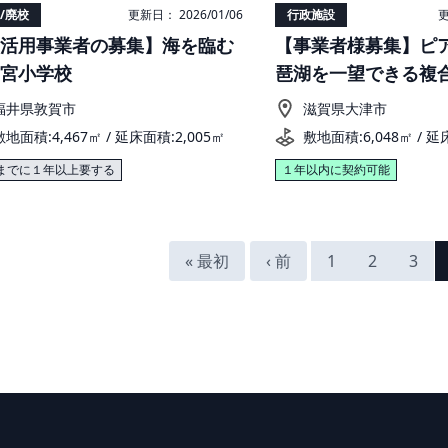
/廃校
更新日： 2026/01/06
行政施設
更
活用事業者の募集】海を臨む
【事業者様募集】ピ
宮小学校
琶湖を一望できる複
福井県敦賀市
滋賀県大津市
敷地面積:4,467㎡ / 延床面積:2,005㎡
敷地面積:6,048㎡ / 延
までに１年以上要する
１年以内に契約可能
« 最初
‹ 前
1
2
3