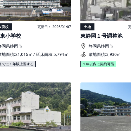
/廃校
更新日： 2026/01/07
土地
更
東小学校
東静岡１号調整池
静岡県静岡市
静岡県静岡市
敷地面積:21,016㎡ / 延床面積:5,794㎡
敷地面積:3,930㎡
までに１年以上要する
１年以内に契約可能