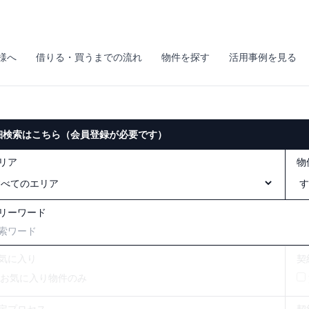
様へ
借りる・買うまでの流れ
物件を探す
活用事例を見る
細検索はこちら（会員登録が必要です）
リア
物
リーワード
気に入り
契
お気に入り物件のみ
定プロセス
契