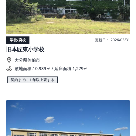
学校/廃校
更新日： 2026/03/31
旧本匠東小学校
大分県佐伯市
敷地面積:10,989㎡ / 延床面積:1,279㎡
契約までに１年以上要する