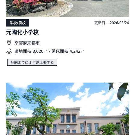
学校/廃校
更新日： 2026/03/24
元陶化小学校
京都府京都市
敷地面積:8,620㎡ / 延床面積:4,242㎡
契約までに１年以上要する