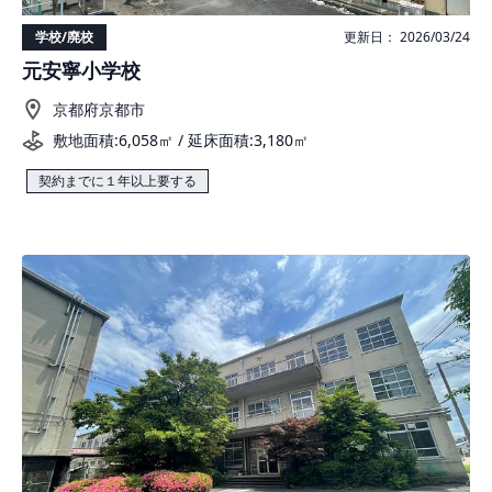
学校/廃校
更新日： 2026/03/24
元安寧小学校
京都府京都市
敷地面積:6,058㎡ / 延床面積:3,180㎡
契約までに１年以上要する