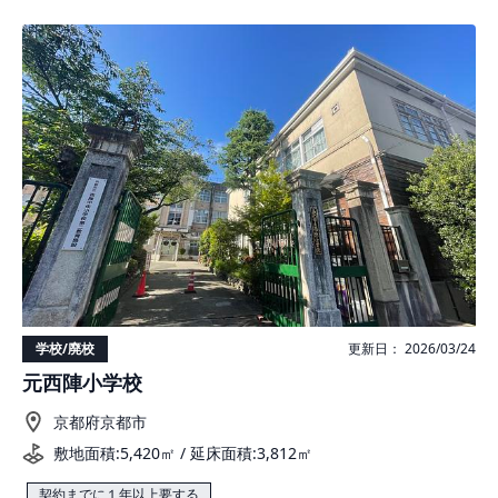
学校/廃校
更新日： 2026/03/24
元西陣小学校
京都府京都市
敷地面積:5,420㎡ / 延床面積:3,812㎡
契約までに１年以上要する