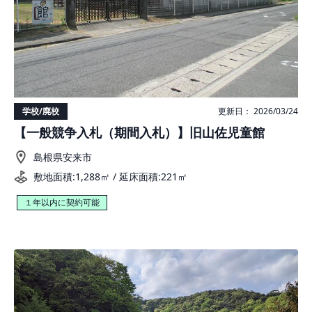
学校/廃校
更新日： 2026/03/24
【一般競争入札（期間入札）】旧山佐児童館
島根県安来市
敷地面積:1,288㎡ / 延床面積:221㎡
１年以内に契約可能