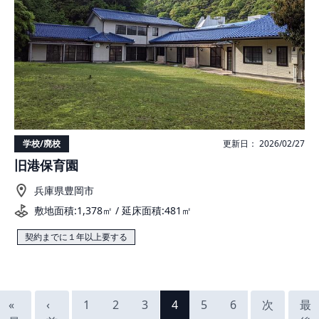
学校/廃校
更新日： 2026/02/27
旧港保育園
兵庫県豊岡市
敷地面積:1,378㎡ / 延床面積:481㎡
契約までに１年以上要する
«
‹
1
2
3
4
5
6
次
最