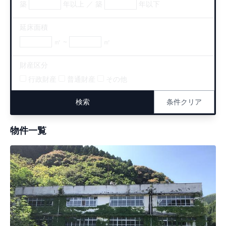
築
年以上 ／ 築
年以下
延床面積
㎡ ~
㎡
財産区分
行政財産
普通財産
その他
条件クリア
物件一覧