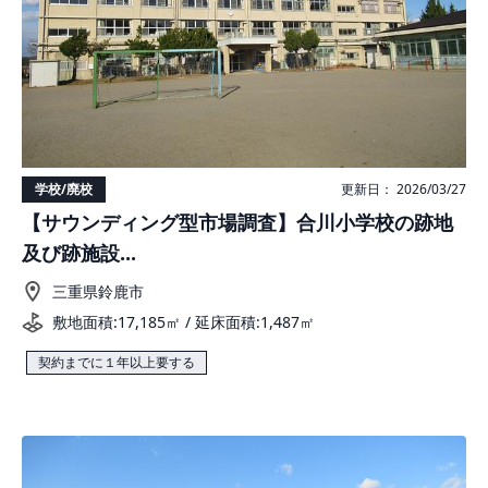
学校/廃校
更新日： 2026/03/27
【サウンディング型市場調査】合川小学校の跡地
及び跡施設...
三重県鈴鹿市
敷地面積:17,185㎡ / 延床面積:1,487㎡
契約までに１年以上要する