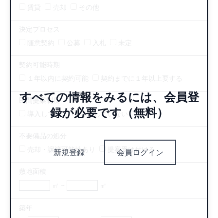
賃貸
売却
その他
決定プロセス
随意契約
公募
入札
未定
契約可能時期
１年以内に契約可能
契約までに１年以上要する
すべての情報をみるには、会員登
民間提案制度
録が必要です（無料）
導入している
導入していない
不要備品の処分
売却・譲渡可能性あり
提案受け付ける
新規登録
会員ログイン
敷地面積
㎡ ~
㎡
築年