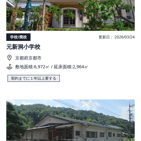
学校/廃校
更新日： 2026/03/24
元新洞小学校
京都府京都市
敷地面積:6,972㎡ / 延床面積:2,964㎡
契約までに１年以上要する