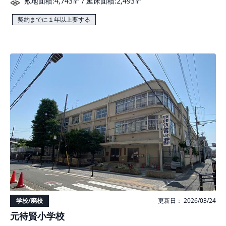
敷地面積:4,743㎡ / 延床面積:2,493㎡
契約までに１年以上要する
学校/廃校
更新日： 2026/03/24
元待賢小学校