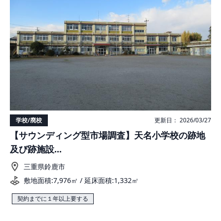
学校/廃校
更新日： 2026/03/27
【サウンディング型市場調査】天名小学校の跡地
及び跡施設...
三重県鈴鹿市
敷地面積:7,976㎡ / 延床面積:1,332㎡
契約までに１年以上要する