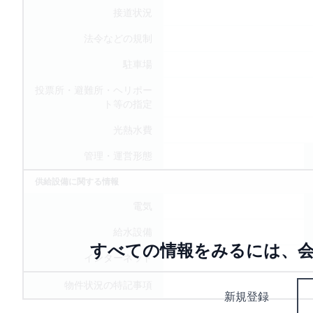
接道状況
法令などの規制
駐車場
投票所・避難所・ヘリポー
ト等の指定
光熱水費
管理・運営形態
供給設備に関する情報
電気
給水設備
すべての情報をみるには、会
インターネット
物件状況の特記事項
新規登録