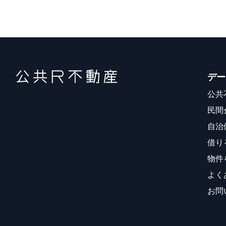
デー
公共
民間
自治
借り
物件
よく
お問