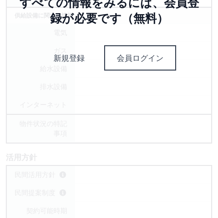
すべての情報をみるには、会員登
録が必要です（無料）
供給設備に関する情報
電気
ガス
新規登録
会員ログイン
給水設備
排水設備
インターネット
物件状況の特記
事項
活用方針
民間活用方針
民間提案制度
契約可能時期