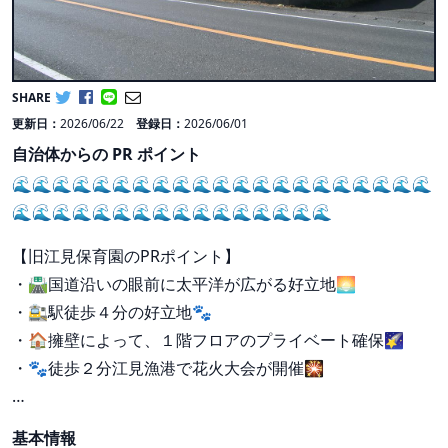
SHARE
更新日：
2026/06/22
登録日：
2026/06/01
自治体からの PR ポイント
🌊🌊🌊🌊🌊🌊🌊🌊🌊🌊🌊🌊🌊🌊🌊🌊🌊🌊🌊🌊🌊
🌊🌊🌊🌊🌊🌊🌊🌊🌊🌊🌊🌊🌊🌊🌊🌊
【旧江見保育園のPRポイント】
・🛣国道沿いの眼前に太平洋が広がる好立地🌅
・🚉駅徒歩４分の好立地🐾
・🏠擁壁によって、１階フロアのプライベート確保🌠
・🐾徒歩２分江見漁港で花火大会が開催🎇
…
基本情報