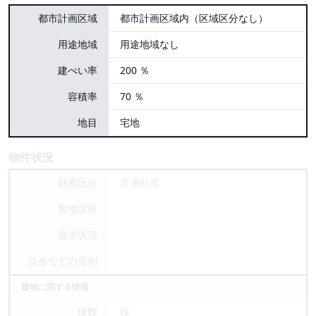
都市計画区域
都市計画区域内（区域区分なし）
用途地域
用途地域なし
建ぺい率
200 ％
容積率
70 ％
地目
宅地
物件状況
財産区分
普通財産
敷地面積
接道状況
法令などの規制
建物に関する情報
棟数
棟