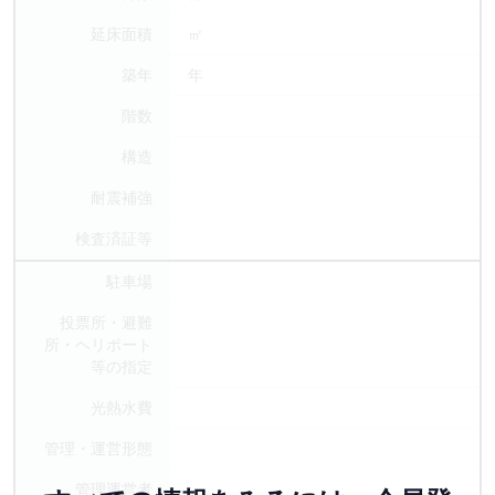
延床面積
㎡
築年
年
階数
構造
耐震補強
検査済証等
駐車場
投票所・避難
所・ヘリポート
等の指定
光熱水費
管理・運営形態
管理運営者