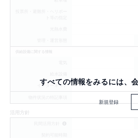
投票所・避難所・ヘリポー
ト等の指定
光熱水費
管理・運営形態
供給設備に関する情報
電気
給水設備
すべての情報をみるには、会
インターネット
物件状況の特記事項
新規登録
活用方針
民間活用方針
契約可能時期