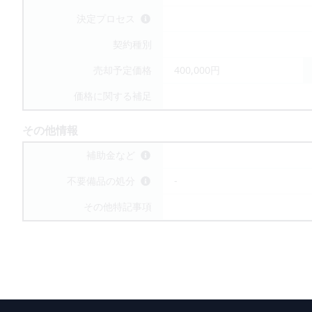
決定プロセス
契約種別
売却予定価格
400,000円
価格に関する補足
その他情報
補助金など
不要備品の処分
-
その他特記事項