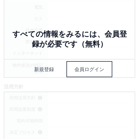
電気
ガス
給水設備
すべての情報をみるには、会員登
録が必要です（無料）
排水設備
インターネット
物件状況の特記
新規登録
会員ログイン
事項
活用方針
民間活用方針
民間提案制度
契約可能時期
決定プロセス