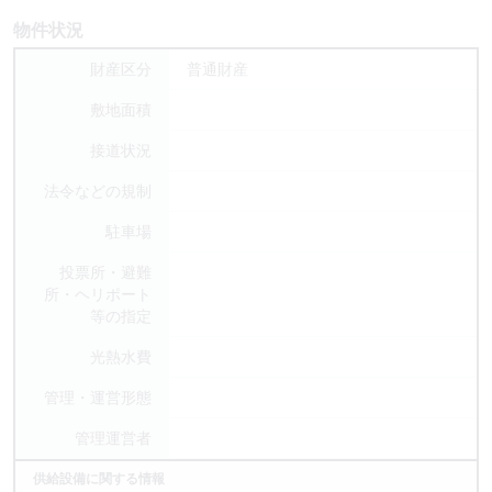
物件状況
財産区分
普通財産
敷地面積
接道状況
法令などの規制
駐車場
投票所・避難
所・ヘリポート
等の指定
光熱水費
管理・運営形態
管理運営者
供給設備に関する情報